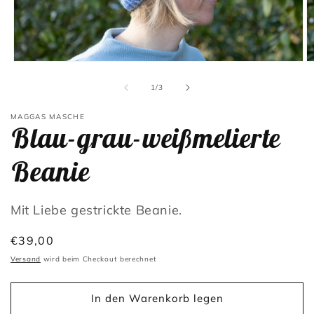
Medien
M
1
2
in
in
von
1
/
3
Modal
M
öffnen
öf
MAGGAS MASCHE
Blau-grau-weißmelierte
Beanie
Mit Liebe gestrickte Beanie.
Normaler
€39,00
Preis
Versand
wird beim Checkout berechnet
In den Warenkorb legen