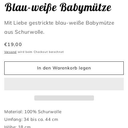
Blau-weiße Babymütze
Mit Liebe gestrickte blau-weiße Babymütze
aus Schurwolle.
Normaler
€19,00
Preis
Versand
wird beim Checkout berechnet
In den Warenkorb legen
Material: 100% Schurwolle
Umfang: 34 bis ca. 44 cm
Höhe: 18 cm