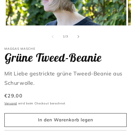
Medien
M
1
2
in
in
von
1
/
3
Modal
M
öffnen
öf
MAGGAS MASCHE
Grüne Tweed-Beanie
Mit Liebe gestrickte grüne Tweed-Beanie aus
Schurwolle.
Normaler
€29,00
Preis
Versand
wird beim Checkout berechnet
In den Warenkorb legen