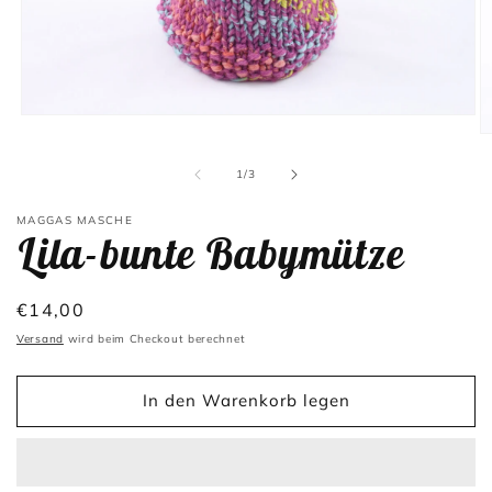
Medien
1
M
in
2
Modal
in
von
1
/
3
öffnen
M
öf
MAGGAS MASCHE
Lila-bunte Babymütze
Normaler
€14,00
Preis
Versand
wird beim Checkout berechnet
In den Warenkorb legen