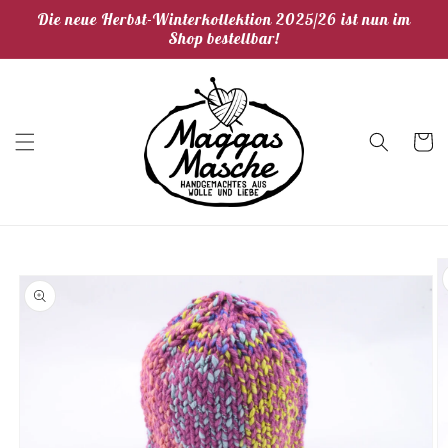
Direkt
Die neue Herbst-Winterkollektion 2025/26 ist nun im
zum
Shop bestellbar!
Inhalt
Warenko
duktinformationen
ingen